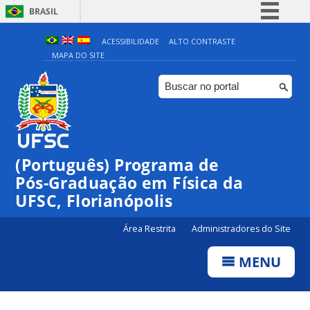
BRASIL
Simplifique!
ACESSIBILIDADE
ALTO CONTRASTE
MAPA DO SITE
Comunica BR
Participe
Acesso à informação
Legislação
Canais
(Português) Programa de
Pós-Graduação em Física da
UFSC, Florianópolis
Área Restrita
Administradores do Site
MENU