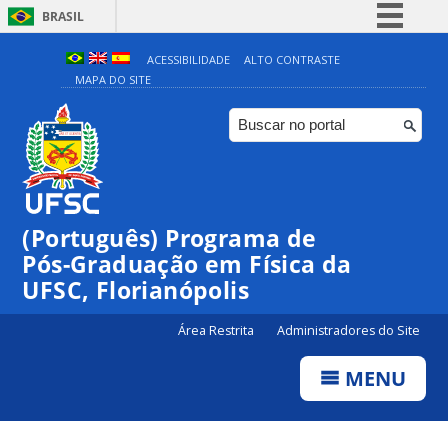
BRASIL
Simplifique!
ACESSIBILIDADE
ALTO CONTRASTE
MAPA DO SITE
Comunica BR
Participe
Acesso à informação
Legislação
Canais
(Português) Programa de
Pós-Graduação em Física da
UFSC, Florianópolis
Área Restrita
Administradores do Site
MENU