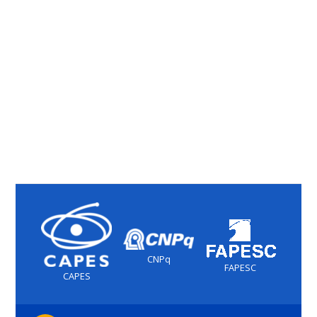
CNPq
FAPESC
CAPES