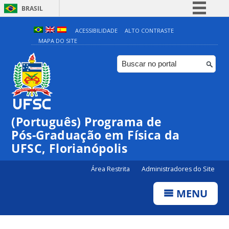
BRASIL
Simplifique!
ACESSIBILIDADE
ALTO CONTRASTE
MAPA DO SITE
Comunica BR
Participe
Acesso à informação
Legislação
Canais
(Português) Programa de
Pós-Graduação em Física da
UFSC, Florianópolis
Área Restrita
Administradores do Site
MENU