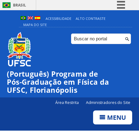
BRASIL
Simplifique!
ACESSIBILIDADE
ALTO CONTRASTE
MAPA DO SITE
Comunica BR
Participe
Acesso à informação
Legislação
Canais
(Português) Programa de
Pós-Graduação em Física da
UFSC, Florianópolis
Área Restrita
Administradores do Site
MENU