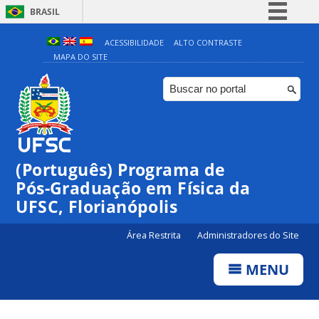
BRASIL
Simplifique!
ACESSIBILIDADE
ALTO CONTRASTE
MAPA DO SITE
Comunica BR
Participe
Acesso à informação
Legislação
Canais
(Português) Programa de
Pós-Graduação em Física da
UFSC, Florianópolis
Área Restrita
Administradores do Site
MENU