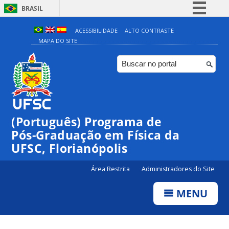
BRASIL
Simplifique!
ACESSIBILIDADE
ALTO CONTRASTE
MAPA DO SITE
Comunica BR
Participe
Acesso à informação
Legislação
Canais
(Português) Programa de
Pós-Graduação em Física da
UFSC, Florianópolis
Área Restrita
Administradores do Site
MENU