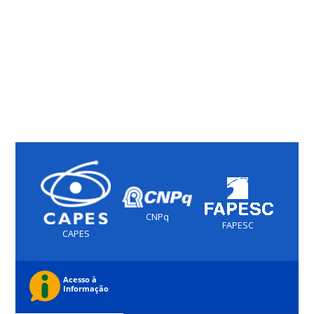
CNPq
FAPESC
CAPES
(PORTUGUÊS) NEW FEATURE: SITE IN