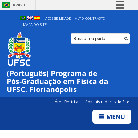
BRASIL
Simplifique!
ACESSIBILIDADE
ALTO CONTRASTE
MAPA DO SITE
Comunica BR
Participe
Acesso à informação
Legislação
Canais
(Português) Programa de
Pós-Graduação em Física da
UFSC, Florianópolis
Área Restrita
Administradores do Site
MENU