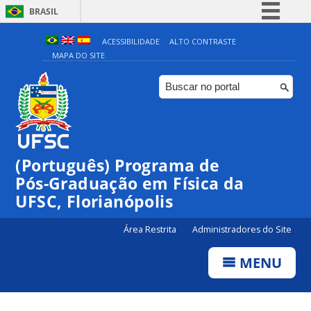
BRASIL
Simplifique!
ACESSIBILIDADE
ALTO CONTRASTE
MAPA DO SITE
Comunica BR
Participe
Acesso à informação
Legislação
Canais
(Português) Programa de
Pós-Graduação em Física da
UFSC, Florianópolis
Área Restrita
Administradores do Site
MENU