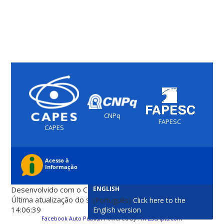
CNPq
FAPESC
CAPES
(PORTUGUÊS) NEW FEATURE: SITE IN
Desenvolvido com o CMS de código aberto
Wordpress
ENGLISH
Última atualização do site foi em 07 de agosto 2026 -
(Português)
Click here to the
14:06:39
English version
Facebook Auto Publish
Powered By :
XYZScripts.com