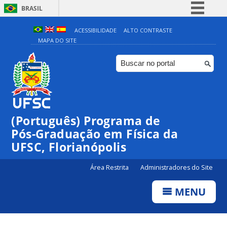
BRASIL
Simplifique!
ACESSIBILIDADE
ALTO CONTRASTE
MAPA DO SITE
Comunica BR
Participe
Acesso à informação
Legislação
Canais
(Português) Programa de
Pós-Graduação em Física da
UFSC, Florianópolis
Área Restrita
Administradores do Site
MENU