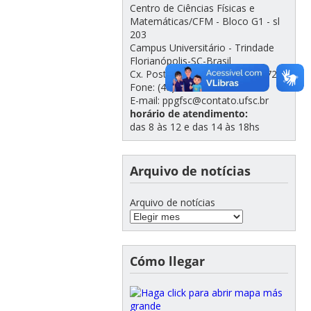
Centro de Ciências Físicas e
Matemáticas/CFM - Bloco G1 - sl
203
Campus Universitário - Trindade
Florianópolis-SC-Brasil
Cx. Postal 5064 - CEP 88035-972
Fone: (48) 3721-2308
E-mail: ppgfsc@contato.ufsc.br
horário de atendimento:
das 8 às 12 e das 14 às 18hs
Arquivo de notícias
Arquivo de notícias
Cómo llegar