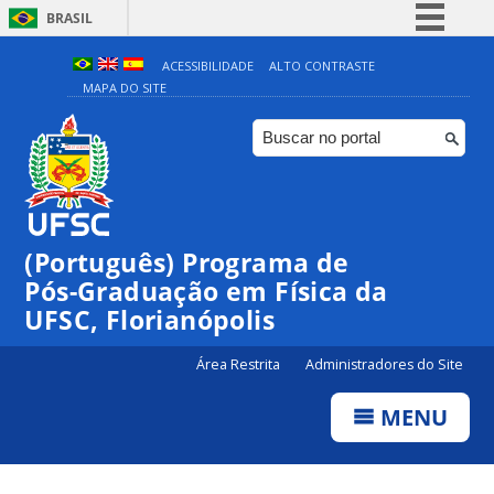
BRASIL
Simplifique!
ACESSIBILIDADE
ALTO CONTRASTE
MAPA DO SITE
Comunica BR
Participe
Acesso à informação
Legislação
Canais
(Português) Programa de
Pós-Graduação em Física da
UFSC, Florianópolis
Área Restrita
Administradores do Site
MENU