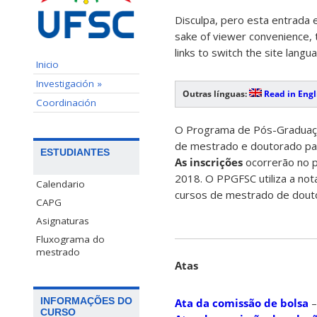
Disculpa, pero esta entrada 
sake of viewer convenience, t
links to switch the site langu
Inicio
Investigación »
Outras línguas:
Read in Engl
Coordinación
O Programa de Pós-Graduação
de mestrado e doutorado pa
ESTUDIANTES
As inscrições
ocorrerão no 
2018. O PPGFSC utiliza a no
Calendario
cursos de mestrado de dout
CAPG
Asignaturas
Fluxograma do
mestrado
Atas
INFORMAÇÕES DO
Ata da comissão de bolsa
–
CURSO