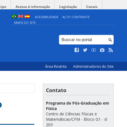
cipe
Acesso à informação
Legislação
Canais
ACESSIBILIDADE
ALTO CONTRASTE
MAPA DO SITE
Área Restrita
Administradores do Site
Contato
o
Programa de Pós-Graduação em
Física
Centro de Ciências Físicas e
Matemáticas/CFM - Bloco G1 - sl
203