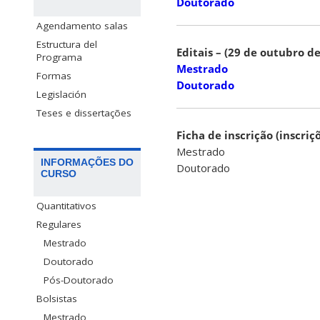
Doutorado
Agendamento salas
Estructura del
Editais – (29 de outubro d
Programa
Mestrado
Formas
Doutorado
Legislación
Teses e dissertações
Ficha de inscrição (inscr
Mestrado
INFORMAÇÕES DO
Doutorado
CURSO
Quantitativos
Regulares
Mestrado
Doutorado
Pós-Doutorado
Bolsistas
Mestrado