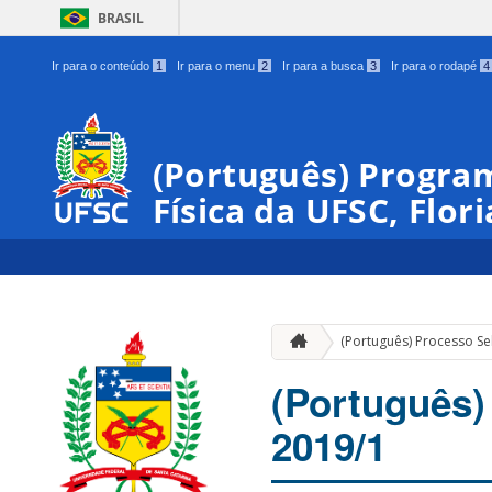
BRASIL
Ir para o conteúdo
1
Ir para o menu
2
Ir para a busca
3
Ir para o rodapé
4
(Português) Progra
Física da UFSC, Flor
(Português) Processo Se
(Português)
2019/1