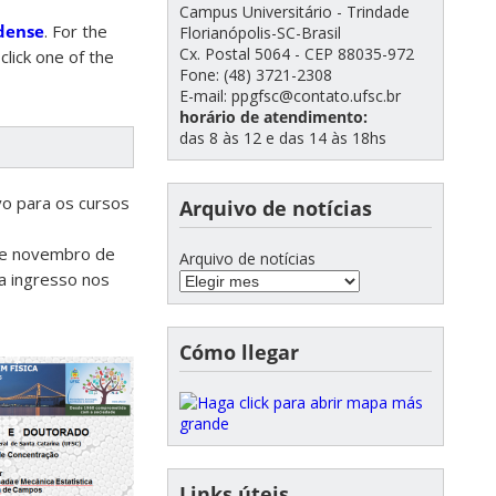
Campus Universitário - Trindade
dense
. For the
Florianópolis-SC-Brasil
Cx. Postal 5064 - CEP 88035-972
click one of the
Fone: (48) 3721-2308
E-mail: ppgfsc@contato.ufsc.br
horário de atendimento:
das 8 às 12 e das 14 às 18hs
vo para os cursos
Arquivo de notícias
e novembro de
Arquivo de notícias
a ingresso nos
Cómo llegar
Links úteis