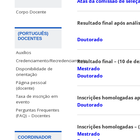
Atas da comissão de seleç
Corpo Docente
Resultado final após análi
(PORTUGUÊS)
DOCENTES
Doutorado
Auxílios
Credenciamento/Recredenciamento
Resultado final – (10 de d
Mestrado
Disponibilidade de
orientação
Doutorado
Página pessoal
(docente)
Taxa de inscrição em
Inscrições homologadas ap
evento
Doutorado
Perguntas Frequentes
(FAQ) – Docentes
Inscrições homologadas – 
Mestrado
COORDINADOR