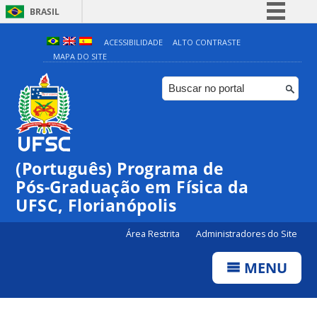
BRASIL
Simplifique!
ACESSIBILIDADE
ALTO CONTRASTE
MAPA DO SITE
Comunica BR
Participe
Acesso à informação
Legislação
Canais
(Português) Programa de
Pós-Graduação em Física da
UFSC, Florianópolis
Área Restrita
Administradores do Site
MENU