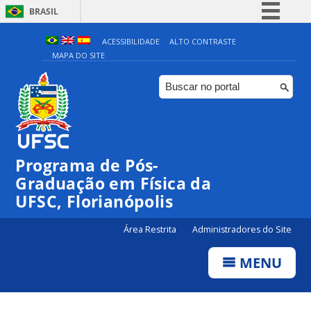
BRASIL
Simplifique!
ACESSIBILIDADE
ALTO CONTRASTE
MAPA DO SITE
Comunica BR
Participe
Acesso à informação
Legislação
Canais
Programa de Pós-
Graduação em Física da
UFSC, Florianópolis
Área Restrita
Administradores do Site
MENU