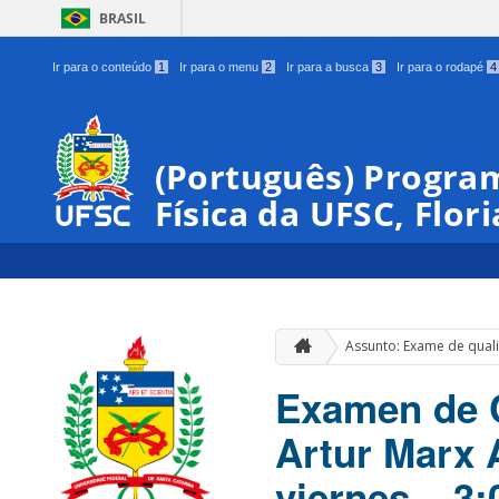
BRASIL
Ir para o conteúdo
1
Ir para o menu
2
Ir para a busca
3
Ir para o rodapé
4
(Português) Progra
Física da UFSC, Flor
Assunto: Exame de quali
Examen de C
Artur Marx 
viernes – 3: