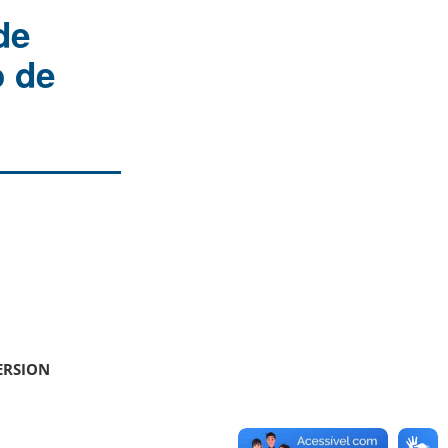
de
o de
ERSION