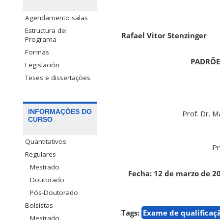
Agendamento salas
Estructura del
Rafael Vitor Stenzinger
Programa
Formas
PADRÕE
Legislación
Teses e dissertações
INFORMAÇÕES DO
Prof. Dr. 
CURSO
Quantitativos
Pr
Regulares
Mestrado
Fecha: 12 de marzo de 20
Doutorado
Pós-Doutorado
Bolsistas
Tags:
Exame de qualificaç
Mestrado