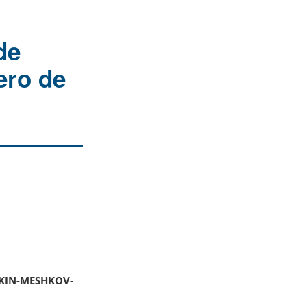
de
ero de
PKIN-MESHKOV-