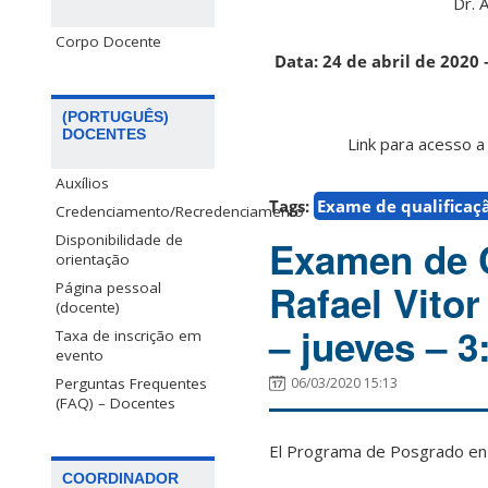
Dr. 
Corpo Docente
Data: 24 de abril de 2020 
(PORTUGUÊS)
DOCENTES
Link para acesso a
Auxílios
Tags:
Exame de qualificaç
Credenciamento/Recredenciamento
Disponibilidade de
Examen de C
orientação
Rafael Vito
Página pessoal
(docente)
– jueves – 
Taxa de inscrição em
evento
Perguntas Frequentes
06/03/2020 15:13
(FAQ) – Docentes
El Programa de Posgrado en F
COORDINADOR