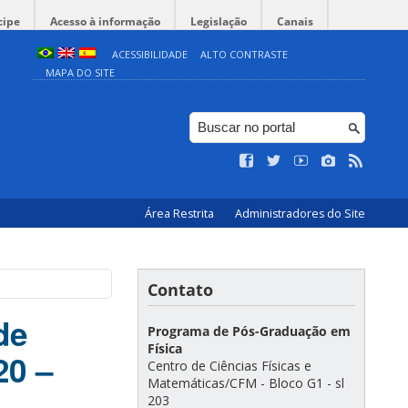
cipe
Acesso à informação
Legislação
Canais
ACESSIBILIDADE
ALTO CONTRASTE
MAPA DO SITE
Área Restrita
Administradores do Site
Contato
de
Programa de Pós-Graduação em
Física
20 –
Centro de Ciências Físicas e
Matemáticas/CFM - Bloco G1 - sl
203