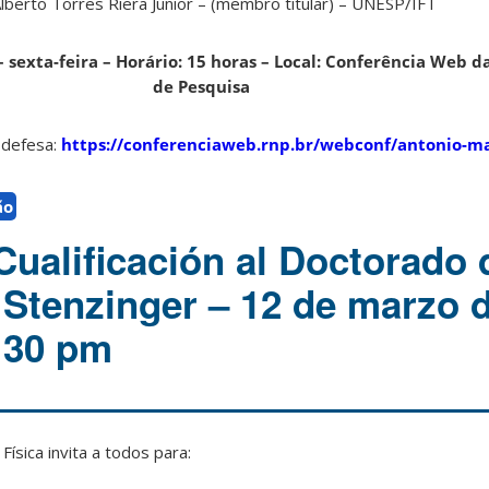
Alberto Torres Riera Junior – (membro titular) – UNESP/IFT
– sexta-feira – Horário: 15 horas – Local: Conferência Web 
de Pesquisa
 defesa:
https://conferenciaweb.rnp.br/webconf/antonio-ma
ão
ualificación al Doctorado 
r Stenzinger – 12 de marzo 
3:30 pm
ísica invita a todos para: