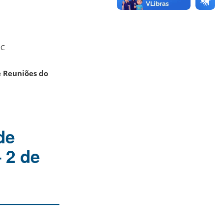
SC
de Reuniões do
de
 2 de