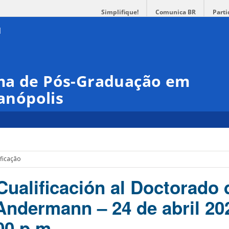
Simplifique!
Comunica BR
Parti
ma de Pós-Graduação em
ianópolis
ficação
ualificación al Doctorado 
Andermann – 24 de abril 20
00 p.m.