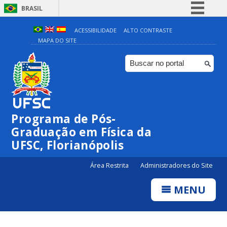
BRASIL
Simplifique!
ACESSIBILIDADE
ALTO CONTRASTE
MAPA DO SITE
Comunica BR
Participe
Acesso à informação
Legislação
Canais
Programa de Pós-
Graduação em Física da
UFSC, Florianópolis
Área Restrita
Administradores do Site
MENU