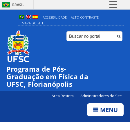
BRASIL
Simplifique!
ACESSIBILIDADE
ALTO CONTRASTE
MAPA DO SITE
Comunica BR
Participe
Acesso à informação
Legislação
Canais
Programa de Pós-
Graduação em Física da
UFSC, Florianópolis
Área Restrita
Administradores do Site
MENU