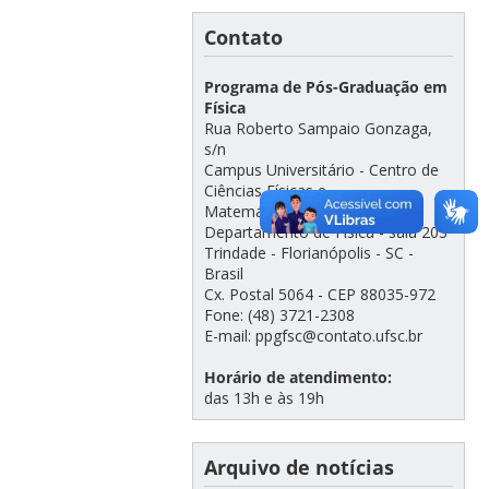
Contato
Programa de Pós-Graduação em
Física
Rua Roberto Sampaio Gonzaga,
s/n
Campus Universitário - Centro de
Ciências Físicas e
Matemáticas/CFM -
Departamento de Física - sala 203
Trindade - Florianópolis - SC -
Brasil
Cx. Postal 5064 - CEP 88035-972
Fone: (48) 3721-2308
E-mail: ppgfsc@contato.ufsc.br
Horário de atendimento:
das 13h e às 19h
Arquivo de notícias