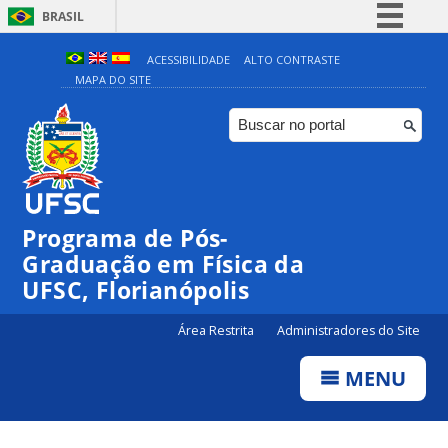
BRASIL
Simplifique!
ACESSIBILIDADE
ALTO CONTRASTE
MAPA DO SITE
Comunica BR
Participe
Acesso à informação
Legislação
Canais
Programa de Pós-
Graduação em Física da
UFSC, Florianópolis
Área Restrita
Administradores do Site
MENU