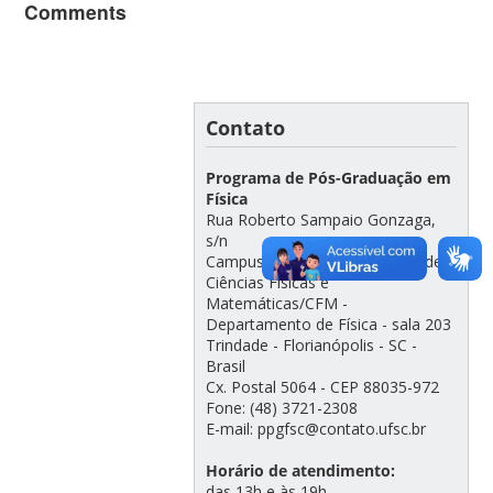
Comments
Contato
Programa de Pós-Graduação em
Física
Rua Roberto Sampaio Gonzaga,
s/n
Campus Universitário - Centro de
Ciências Físicas e
Matemáticas/CFM -
Departamento de Física - sala 203
Trindade - Florianópolis - SC -
Brasil
Cx. Postal 5064 - CEP 88035-972
Fone: (48) 3721-2308
E-mail: ppgfsc@contato.ufsc.br
Horário de atendimento:
das 13h e às 19h