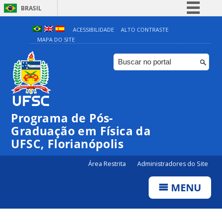
BRASIL
Simplifique!
ACESSIBILIDADE
ALTO CONTRASTE
MAPA DO SITE
Comunica BR
Participe
Acesso à informação
Legislação
Canais
Programa de Pós-
Graduação em Física da
UFSC, Florianópolis
Área Restrita
Administradores do Site
MENU