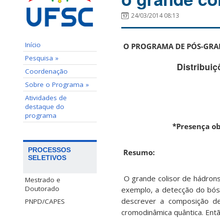
24/03/2014 08:13
Início
O PROGRAMA DE PÓS-GRADU
Pesquisa »
Distribuiç
Coordenação
Sobre o Programa »
Atividades de
destaque do
programa
*Presença ob
PROCESSOS
Resumo:
SELETIVOS
O grande colisor de hádron
Mestrado e
Doutorado
exemplo, a detecção do bós
descrever a composição de
PNPD/CAPES
cromodinâmica quântica. Entã