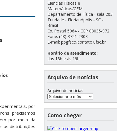
Ciências Físicas e
Matemáticas/CFM -
Departamento de Física - sala 203
Trindade - Florianópolis - SC -
Brasil
Cx. Postal 5064 - CEP 88035-972
Fone: (48) 3721-2308
s
E-mail: ppgfsc@contato.ufsc.br
Horário de atendimento:
das 13h e às 19h
rios
Arquivo de notícias
Arquivo de notícias
xperimentais, por
drons, precisamos
Como chegar
agem por meio da
s as distribuições