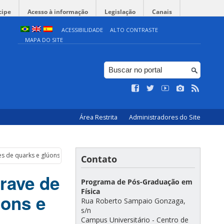
cipe
Acesso à informação
Legislação
Canais
ACESSIBILIDADE
ALTO CONTRASTE
MAPA DO SITE
Área Restrita
Administradores do Site
es de quarks e glúons e o grande colisor de hádrons
Contato
rave de
Programa de Pós-Graduação em
Física
úons e
Rua Roberto Sampaio Gonzaga,
s/n
Campus Universitário - Centro de