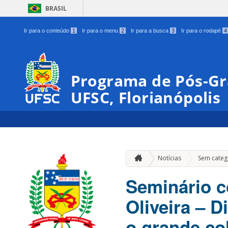
BRASIL
Ir para o conteúdo
1
Ir para o menu
2
Ir para a busca
3
Ir para o rodapé
4
Programa de Pós-Gr
UFSC, Florianópolis
Notícias
Sem categ
Seminário c
Oliveira – D
o grande co