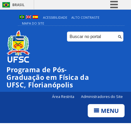
BRASIL
Simplifique!
ACESSIBILIDADE
ALTO CONTRASTE
MAPA DO SITE
Comunica BR
Participe
Acesso à informação
Legislação
Canais
Programa de Pós-
Graduação em Física da
UFSC, Florianópolis
Área Restrita
Administradores do Site
MENU