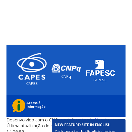
CNPq
FAPESC
CAPES
Desenvolvido com o CMS de código aberto
Wordpress
NEW FEATURE: SITE IN ENGLISH
Última atualização do site foi em 07 de agosto 2026 -
14:06:39
Click here to the English version