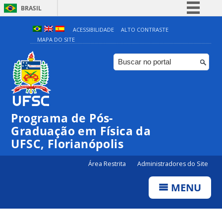
BRASIL
Simplifique!
ACESSIBILIDADE
ALTO CONTRASTE
MAPA DO SITE
Comunica BR
Participe
Acesso à informação
Legislação
Canais
Programa de Pós-
Graduação em Física da
UFSC, Florianópolis
Área Restrita
Administradores do Site
MENU