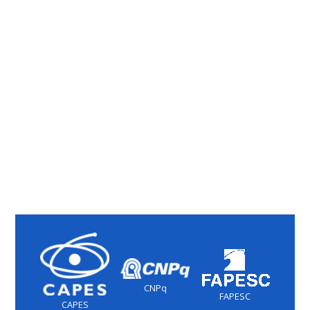
CNPq
FAPESC
CAPES