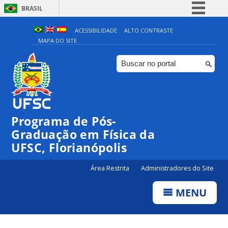
BRASIL
Simplifique!
ACESSIBILIDADE
ALTO CONTRASTE
MAPA DO SITE
Comunica BR
Participe
Acesso à informação
Legislação
Canais
Programa de Pós-
Graduação em Física da
UFSC, Florianópolis
Área Restrita
Administradores do Site
MENU