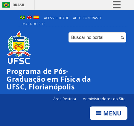
BRASIL
Simplifique!
ACESSIBILIDADE
ALTO CONTRASTE
MAPA DO SITE
Comunica BR
Participe
Acesso à informação
Legislação
Canais
Programa de Pós-
Graduação em Física da
UFSC, Florianópolis
Área Restrita
Administradores do Site
MENU