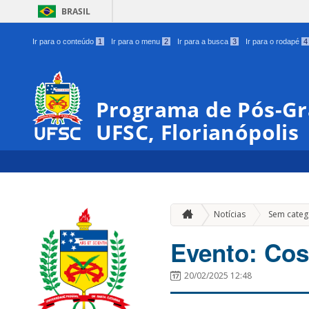
BRASIL
Ir para o conteúdo
1
Ir para o menu
2
Ir para a busca
3
Ir para o rodapé
4
Programa de Pós-Gr
UFSC, Florianópolis
Notícias
Sem categ
Evento: Co
20/02/2025 12:48