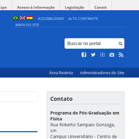
cipe
Acesso à informação
Legislação
Canais
ACESSIBILIDADE
ALTO CONTRASTE
MAPA DO SITE
Área Restrita
Administradores do Site
Contato
Programa de Pós-Graduação em
Física
Rua Roberto Sampaio Gonzaga,
s/n
Campus Universitário - Centro de