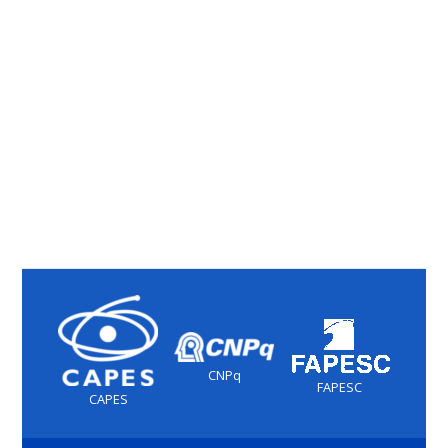
CNPq
FAPESC
CAPES