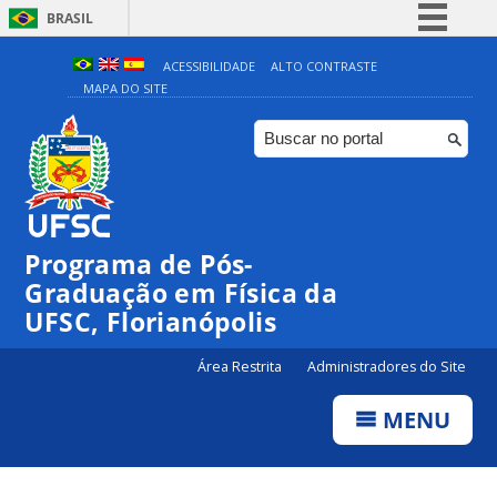
BRASIL
Simplifique!
ACESSIBILIDADE
ALTO CONTRASTE
MAPA DO SITE
Comunica BR
Participe
Acesso à informação
Legislação
Canais
Programa de Pós-
Graduação em Física da
UFSC, Florianópolis
Área Restrita
Administradores do Site
MENU