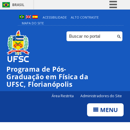
BRASIL
Simplifique!
ACESSIBILIDADE
ALTO CONTRASTE
MAPA DO SITE
Comunica BR
Participe
Acesso à informação
Legislação
Canais
Programa de Pós-
Graduação em Física da
UFSC, Florianópolis
Área Restrita
Administradores do Site
MENU