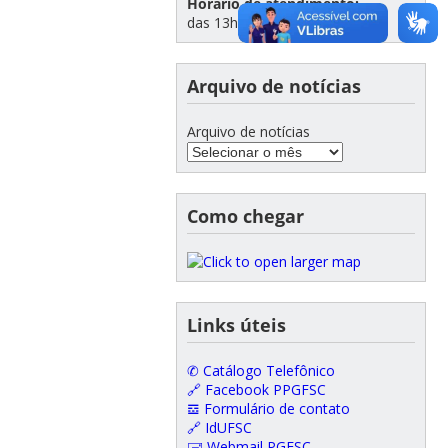
Horário de atendimento:
das 13h e às 19h
Arquivo de notícias
Arquivo de notícias
Como chegar
Links úteis
✆ Catálogo Telefônico
🔗 Facebook PPGFSC
𝌕 Formulário de contato
🔗 IdUFSC
🖃 Webmail PGFSC