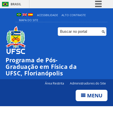
BRASIL
Simplifique!
ACESSIBILIDADE
ALTO CONTRASTE
MAPA DO SITE
Comunica BR
Participe
Acesso à informação
Legislação
Canais
Programa de Pós-
Graduação em Física da
UFSC, Florianópolis
Área Restrita
Administradores do Site
MENU