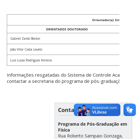
Orientador(a): Emmanuel Grav
ORIENTADOS DOUTORADO
Gabriel Zardo Becker
Pós-gr
João Vitor Costa Lovato
Pós-gr
Luis Lucas Rodrigues Ferreira
Pós-gr
Informações resgatadas do Sistema de Controle Acadêmico d
contactar a secretaria do programa de pós-graduação.
Contato
Programa de Pós-Graduação em
Física
Rua Roberto Sampaio Gonzaga,