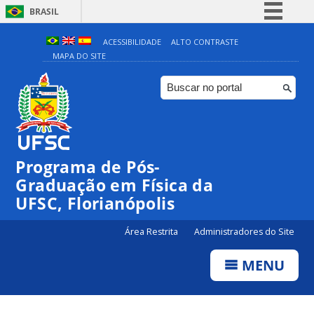
BRASIL
Simplifique!
ACESSIBILIDADE
ALTO CONTRASTE
MAPA DO SITE
Comunica BR
Participe
Acesso à informação
Legislação
Canais
Programa de Pós-
Graduação em Física da
UFSC, Florianópolis
Área Restrita
Administradores do Site
MENU