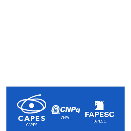
CNPq
FAPESC
CAPES