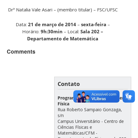
Drª Natalia Vale Asari – (membro titular) – FSC/UFSC
Data:
21 de março de 2014
–
sexta-feira
–
Horário:
9h:30min
– Local:
Sala 202 –
Departamento de Matemática
Comments
Contato
Programa de Pós-Graduação em
Física
Rua Roberto Sampaio Gonzaga,
s/n
Campus Universitário - Centro de
Ciências Físicas e
Matemáticas/CFM -