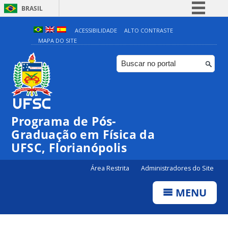
BRASIL
Simplifique!
ACESSIBILIDADE
ALTO CONTRASTE
MAPA DO SITE
Comunica BR
Participe
Acesso à informação
Legislação
Canais
Programa de Pós-
Graduação em Física da
UFSC, Florianópolis
Área Restrita
Administradores do Site
MENU