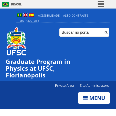
BRASIL
Simplifique!
ACESSIBILIDADE
ALTO CONTRASTE
MAPA DO SITE
Comunica BR
Participe
Acesso à informação
Legislação
Canais
Graduate Program in
Physics at UFSC,
Florianópolis
Private Area
Site Administrators
MENU