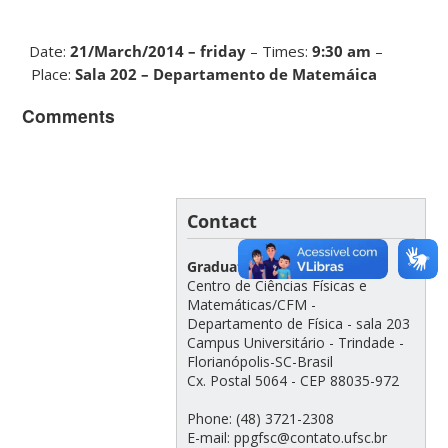
Date:
21/March/2014
–
friday
– Times:
9:30 am
–
Place:
Sala 202 – Departamento de Matemáica
Comments
Contact
Graduate Program in Physics
Centro de Ciências Físicas e
Matemáticas/CFM -
Departamento de Física - sala 203
Campus Universitário - Trindade -
Florianópolis-SC-Brasil
Cx. Postal 5064 - CEP 88035-972
Phone: (48) 3721-2308
E-mail: ppgfsc@contato.ufsc.br