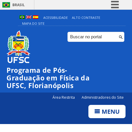
BRASIL
Simplifique!
ACESSIBILIDADE
ALTO CONTRASTE
MAPA DO SITE
Comunica BR
Participe
Acesso à informação
Legislação
Canais
Programa de Pós-
Graduação em Física da
UFSC, Florianópolis
Área Restrita
Administradores do Site
MENU