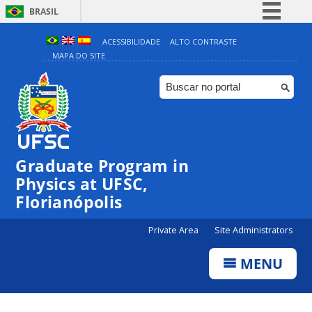
BRASIL
Simplifique!
ACESSIBILIDADE
ALTO CONTRASTE
MAPA DO SITE
Comunica BR
Participe
Acesso à informação
Legislação
Canais
Graduate Program in
Physics at UFSC,
Florianópolis
Private Area
Site Administrators
MENU