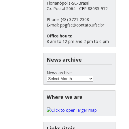
Florianópolis-SC-Brasil
Cx. Postal 5064 - CEP 88035-972
Phone: (48) 3721-2308
E-mail: ppgfsc@contato.ufsc.br
Office hours:
8 am to 12 pm and 2 pm to 6 pm
News archive
News archive
Where we are
Links úteis