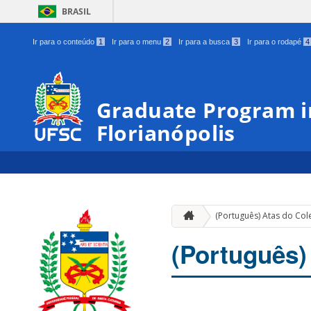
BRASIL
Ir para o conteúdo
1
Ir para o menu
2
Ir para a busca
3
Ir para o rodapé
4
Graduate Program in
Florianópolis
(Português) Atas do Co
(Português)