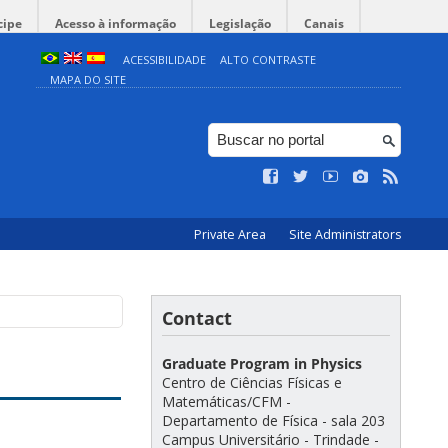
cipe
Acesso à informação
Legislação
Canais
ACESSIBILIDADE
ALTO CONTRASTE
MAPA DO SITE
Private Area
Site Administrators
Contact
Graduate Program in Physics
Centro de Ciências Físicas e
Matemáticas/CFM -
Departamento de Física - sala 203
Campus Universitário - Trindade -