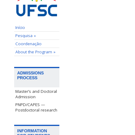
Início
Pesquisa »
Coordenação
About the Program »
ADMISSIONS
PROCESS
Master’s and Doctoral
Admission
PNPD/CAPES —
Postdoctoral research
INFORMATION