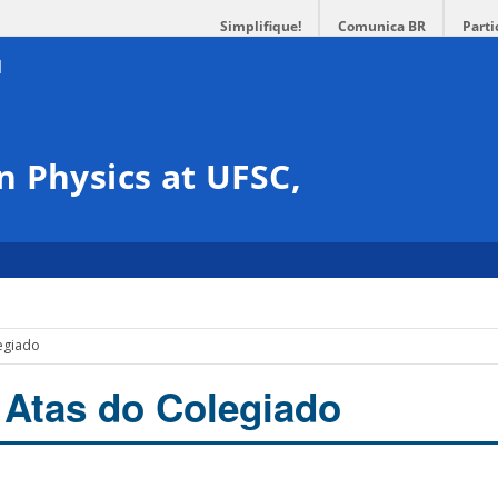
Simplifique!
Comunica BR
Parti
 Physics at UFSC,
legiado
 Atas do Colegiado