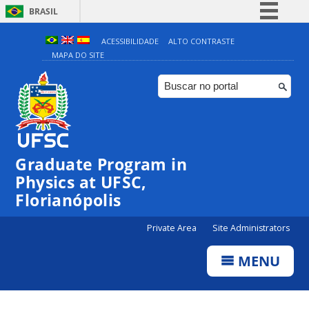
BRASIL
Simplifique!
ACESSIBILIDADE
ALTO CONTRASTE
MAPA DO SITE
Comunica BR
Participe
Acesso à informação
Legislação
Canais
Graduate Program in
Physics at UFSC,
Florianópolis
Private Area
Site Administrators
MENU