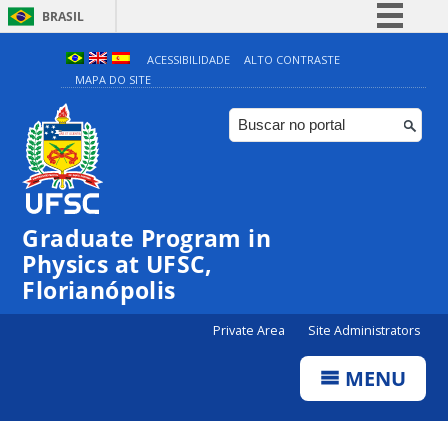
BRASIL
Simplifique!
ACESSIBILIDADE
ALTO CONTRASTE
MAPA DO SITE
Comunica BR
Participe
Acesso à informação
Legislação
Canais
Graduate Program in
Physics at UFSC,
Florianópolis
Private Area
Site Administrators
MENU