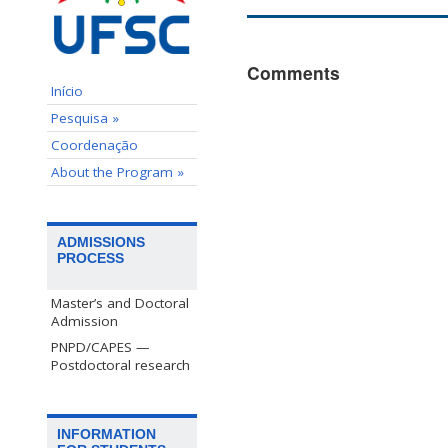
Comments
Início
Pesquisa »
Coordenação
About the Program »
ADMISSIONS
PROCESS
Master’s and Doctoral
Admission
PNPD/CAPES —
Postdoctoral research
INFORMATION