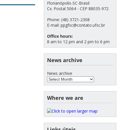
Florianópolis-SC-Brasil
Cx. Postal 5064 - CEP 88035-972
Phone: (48) 3721-2308
E-mail: ppgfsc@contato.ufsc.br
Office hours:
8 am to 12 pm and 2 pm to 6 pm
News archive
News archive
Where we are
Links úteis