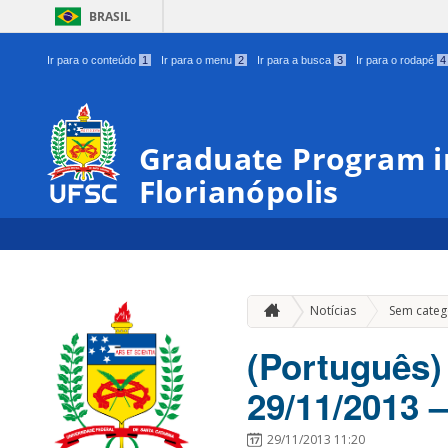
BRASIL
Ir para o conteúdo
1
Ir para o menu
2
Ir para a busca
3
Ir para o rodapé
4
Graduate Program in
Florianópolis
Notícias
Sem categ
(Português)
29/11/2013 –
29/11/2013 11:20