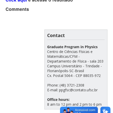
Comments
Contact
Graduate Program in Physics
Centro de Ciências Físicas e
Matemáticas/CFM -
Departamento de Física - sala 203
Campus Universitário - Trindade -
Florianópolis-SC-Brasil
Cx. Postal 5064 - CEP 88035-972
Phone: (48) 3721-2308
E-mail: ppgfsc@contato.ufsc.br
Office hours:
8 am to 12 pm and 2 pm to 6 pm