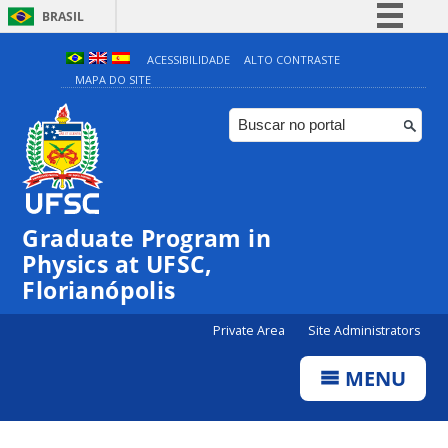
BRASIL
Simplifique!
ACESSIBILIDADE
ALTO CONTRASTE
MAPA DO SITE
Comunica BR
Participe
Acesso à informação
Legislação
Canais
Graduate Program in
Physics at UFSC,
Florianópolis
Private Area
Site Administrators
MENU