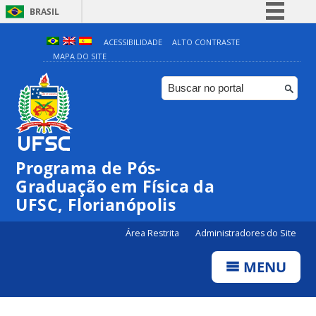
BRASIL
Simplifique!
ACESSIBILIDADE
ALTO CONTRASTE
MAPA DO SITE
Comunica BR
Participe
Acesso à informação
Legislação
Canais
Programa de Pós-
Graduação em Física da
UFSC, Florianópolis
Área Restrita
Administradores do Site
MENU