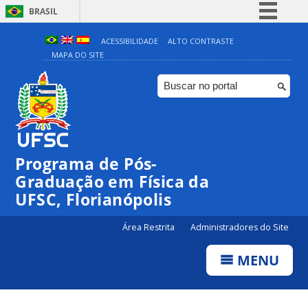
BRASIL
Simplifique!
ACESSIBILIDADE
ALTO CONTRASTE
MAPA DO SITE
Comunica BR
Participe
Acesso à informação
Legislação
Canais
Programa de Pós-
Graduação em Física da
UFSC, Florianópolis
Área Restrita
Administradores do Site
MENU