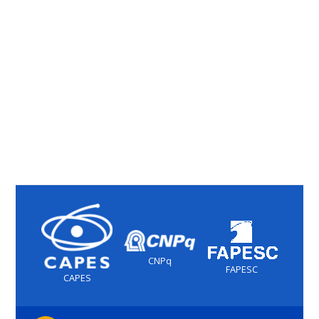
CNPq
FAPESC
CAPES