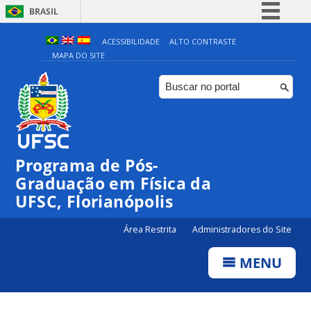
BRASIL
Simplifique!
ACESSIBILIDADE
ALTO CONTRASTE
MAPA DO SITE
Comunica BR
Participe
Acesso à informação
Legislação
Canais
Programa de Pós-
Graduação em Física da
UFSC, Florianópolis
Área Restrita
Administradores do Site
MENU