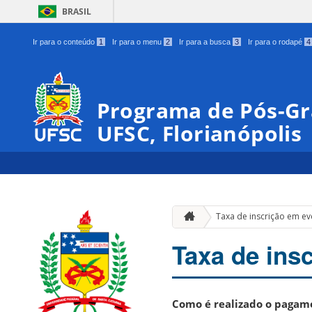
BRASIL
Ir para o conteúdo
1
Ir para o menu
2
Ir para a busca
3
Ir para o rodapé
4
Programa de Pós-Gr
UFSC, Florianópolis
Taxa de inscrição em e
Taxa de ins
Como é realizado o pagame