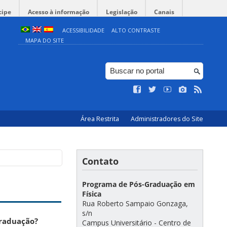
cipe
Acesso à informação
Legislação
Canais
ACESSIBILIDADE
ALTO CONTRASTE
MAPA DO SITE
Área Restrita
Administradores do Site
Contato
Programa de Pós-Graduação em
Física
Rua Roberto Sampaio Gonzaga,
s/n
graduação?
Campus Universitário - Centro de