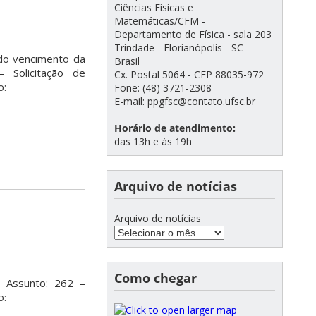
Ciências Físicas e
Matemáticas/CFM -
Departamento de Física - sala 203
Trindade - Florianópolis - SC -
 do vencimento da
Brasil
 Solicitação de
Cx. Postal 5064 - CEP 88035-972
o:
Fone: (48) 3721-2308
E-mail: ppgfsc@contato.ufsc.br
Horário de atendimento:
das 13h e às 19h
Arquivo de notícias
Arquivo de notícias
Como chegar
e Assunto: 262 –
o: