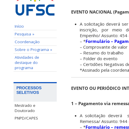
EVENTO NACIONAL (Pagam
A solicitação deverá se
Início
inscrição, por meio d
Pesquisa »
Empenho/ Assunto: 454 –
– *
Formulário – Pagame
Coordenação
– Comprovante de valor
Sobre o Programa »
– Resumo do trabalho
Atividades de
– Folder do evento
destaque do
– Certidões Negativas 
programa
*Assinado pela coorden
EVENTO OU PERIÓDICO IN
PROCESSOS
SELETIVOS
1 – Pagamento via remessa
Mestrado e
Doutorado
A solicitação deverá s
PNPD/CAPES
Remessa/ Assunto: 944 –
– *
Formulário – remess