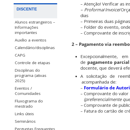
– Atenção! Verificar as i
DISCENTE
– Proforma
/
Invoice
/Orça
dias
– Primeiras duas páginas
Alunos estrangeiros –
– Folder do evento, onde 
Informações
importantes
– Comprovante de inscri
Auxílio a eventos
2 – Pagamento via reembo
Calendário/disciplinas
CAPG
Excepcionalmente, 
de
pagamento parcial
Controle de etapas
docente, que deverá efe
Disciplinas do
programa (ativas
A solicitação de ree
2025)
acompanhada de:
–
Formulário de Autor
Eventos /
– Comprovante do valor
Comunidades
(preferencialmente que 
Fluxograma do
–
Comprovante de public
mestrado
– Fatura do cartão de cr
Links úteis
Seminários
Perguntas Frequentes