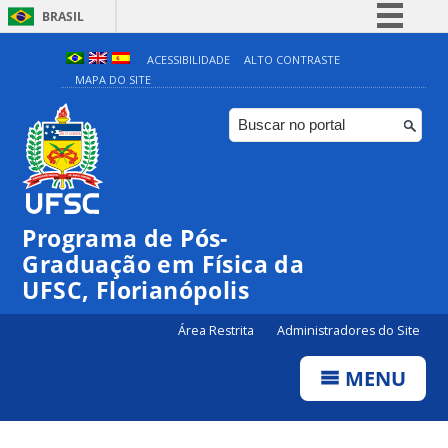
BRASIL
Simplifique!
ACESSIBILIDADE
ALTO CONTRASTE
MAPA DO SITE
Comunica BR
Participe
Acesso à informação
Legislação
Canais
Programa de Pós-
Graduação em Física da
UFSC, Florianópolis
Área Restrita
Administradores do Site
MENU