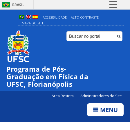
BRASIL
Simplifique!
ACESSIBILIDADE
ALTO CONTRASTE
MAPA DO SITE
Comunica BR
Participe
Acesso à informação
Legislação
Canais
Programa de Pós-
Graduação em Física da
UFSC, Florianópolis
Área Restrita
Administradores do Site
MENU