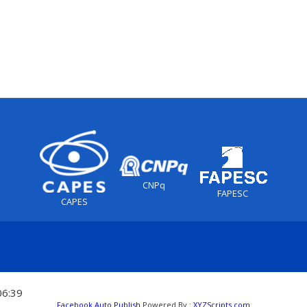
CNPq
FAPESC
CAPES
06:39
Facebook Auto Publish
Powered By :
XYZScripts.com