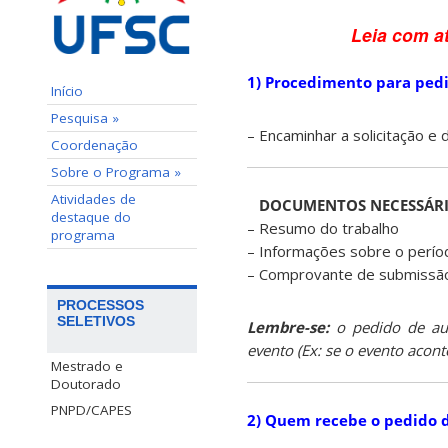
Leia com at
1) Procedimento para pedi
Início
Pesquisa »
– Encaminhar a solicitação e 
Coordenação
Sobre o Programa »
Atividades de
DOCUMENTOS NECESSÁRI
destaque do
– Resumo do trabalho
programa
– Informações sobre o períod
– Comprovante de submissão 
PROCESSOS
SELETIVOS
Lembre-se:
o pedido de aux
evento (Ex: se o evento aconte
Mestrado e
Doutorado
PNPD/CAPES
2) Quem recebe o pedido d