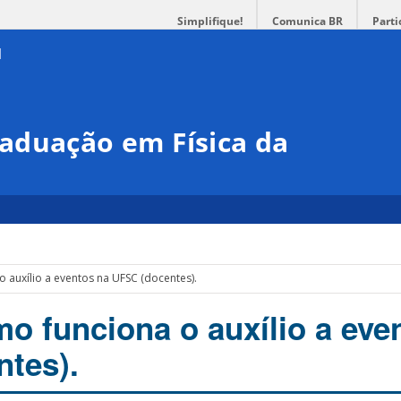
Simplifique!
Comunica BR
Parti
aduação em Física da
 auxílio a eventos na UFSC (docentes).
o funciona o auxílio a eve
tes).