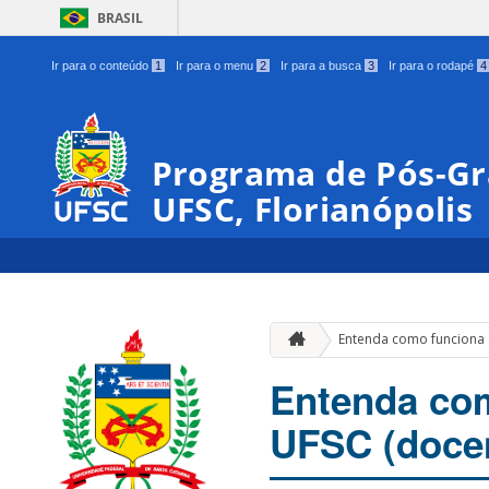
BRASIL
Ir para o conteúdo
1
Ir para o menu
2
Ir para a busca
3
Ir para o rodapé
4
Programa de Pós-Gr
UFSC, Florianópolis
Entenda como funciona o
Entenda com
UFSC (docen