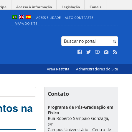
cipe
Acesso à informação
Legislação
Canais
ACESSIBILIDADE
ALTO CONTRASTE
MAPA DO SITE
Área Restrita
Administradores do Site
Contato
ntos na
Programa de Pós-Graduação em
Física
Rua Roberto Sampaio Gonzaga,
s/n
Campus Universitário - Centro de