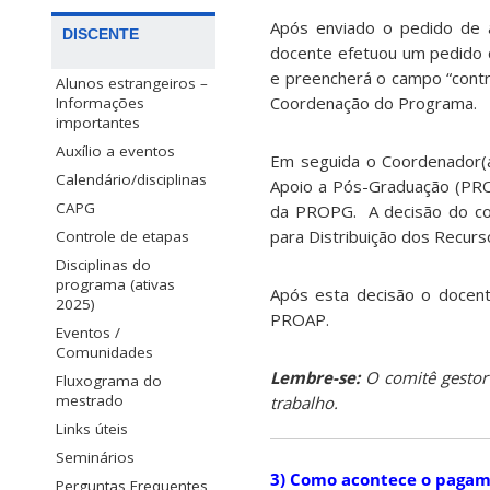
Após enviado o pedido de 
DISCENTE
docente efetuou um pedido de
e preencherá o campo “contr
Alunos estrangeiros –
Coordenação do Programa.
Informações
importantes
Auxílio a eventos
Em seguida o Coordenador(a
Calendário/disciplinas
Apoio a Pós-Graduação (PROA
CAPG
da PROPG. A decisão do com
para Distribuição dos Recu
Controle de etapas
Disciplinas do
programa (ativas
Após esta decisão o docent
2025)
PROAP.
Eventos /
Comunidades
Lembre-se:
O comitê gestor 
Fluxograma do
mestrado
trabalho.
Links úteis
Seminários
3) Como acontece o pagame
Perguntas Frequentes