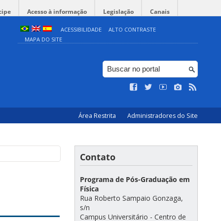
cipe
Acesso à informação
Legislação
Canais
ACESSIBILIDADE
ALTO CONTRASTE
MAPA DO SITE
Área Restrita
Administradores do Site
Contato
Programa de Pós-Graduação em
Física
Rua Roberto Sampaio Gonzaga,
s/n
Campus Universitário - Centro de