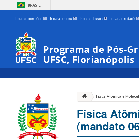
BRASIL
Ir para o conteúdo
1
Ir para o menu
2
Ir para a busca
3
Ir para o rodapé
4
Programa de Pós-Gr
UFSC, Florianópolis
Física Atômica e Molecu
Física Atôm
(mandato 06