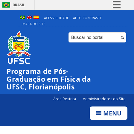
BRASIL
Simplifique!
ACESSIBILIDADE
ALTO CONTRASTE
MAPA DO SITE
Comunica BR
Participe
Acesso à informação
Legislação
Canais
Programa de Pós-
Graduação em Física da
UFSC, Florianópolis
Área Restrita
Administradores do Site
MENU