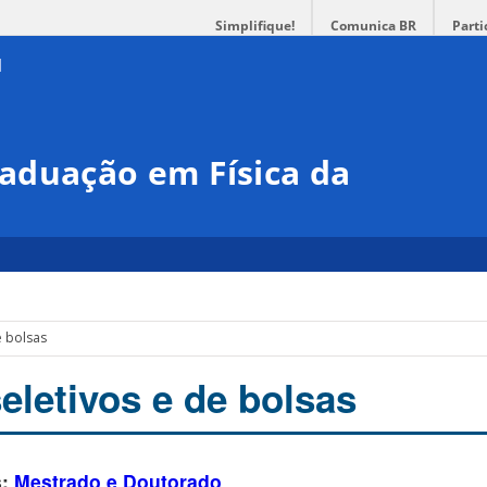
Simplifique!
Comunica BR
Parti
aduação em Física da
e bolsas
eletivos e de bolsas
s:
Mestrado e Doutorado