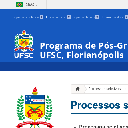
BRASIL
Ir para o conteúdo
1
Ir para o menu
2
Ir para a busca
3
Ir para o rodapé
4
Programa de Pós-Gr
UFSC, Florianópolis
Processos seletivos e d
Processos s
Processos seletivo