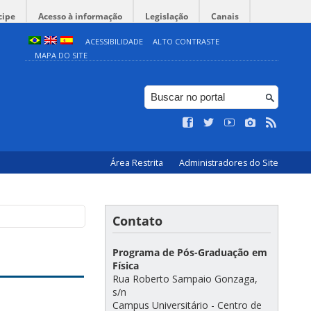
cipe
Acesso à informação
Legislação
Canais
ACESSIBILIDADE
ALTO CONTRASTE
MAPA DO SITE
Área Restrita
Administradores do Site
Contato
Programa de Pós-Graduação em
Física
Rua Roberto Sampaio Gonzaga,
s/n
Campus Universitário - Centro de