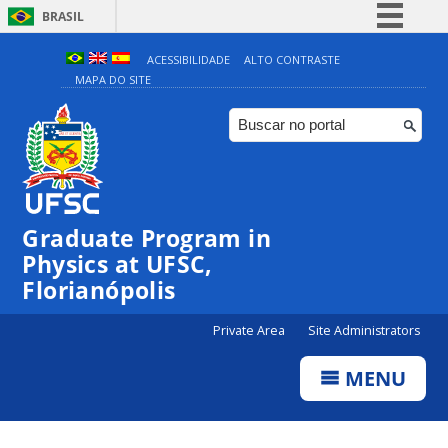
BRASIL
Simplifique!
ACESSIBILIDADE
ALTO CONTRASTE
MAPA DO SITE
Comunica BR
Participe
Acesso à informação
Legislação
Canais
Graduate Program in
Physics at UFSC,
Florianópolis
Private Area
Site Administrators
MENU