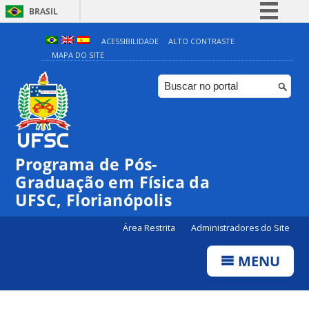
BRASIL
Simplifique!
ACESSIBILIDADE
ALTO CONTRASTE
MAPA DO SITE
Comunica BR
Participe
Acesso à informação
Legislação
Canais
Programa de Pós-
Graduação em Física da
UFSC, Florianópolis
Área Restrita
Administradores do Site
MENU