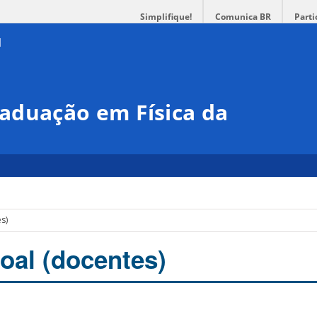
Simplifique!
Comunica BR
Parti
aduação em Física da
s)
oal (docentes)