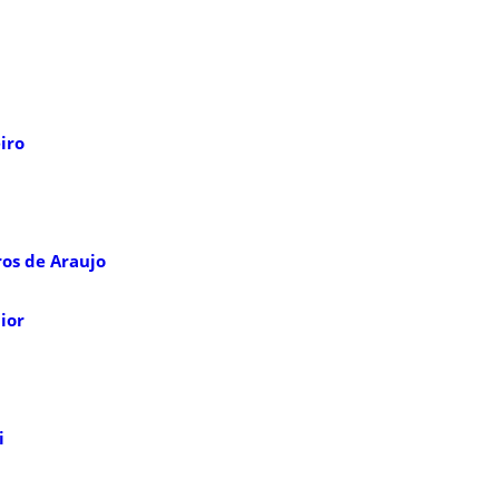
iro
os de Araujo
ior
i