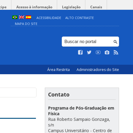
cipe
Acesso à informação
Legislação
Canais
ACESSIBILIDADE
ALTO CONTRASTE
MAPA DO SITE
Área Restrita
Administradores do Site
Contato
Programa de Pós-Graduação em
Física
Rua Roberto Sampaio Gonzaga,
s/n
Campus Universitário - Centro de