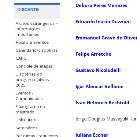
Debora Peres Menezes
DISCENTE
Eduardo Inácio Duzzioni
Alunos estrangeiros –
Informações
importantes
Emmanuel Gräve de Olive
Auxílio a eventos
Calendário/disciplinas
Felipe Arretche
CAPG
Controle de etapas
Gustavo Nicolodelli
Disciplinas do
programa (ativas
2025)
Igor Alencar Vellame
Eventos /
Comunidades
Ivan Helmuth Bechtold
Fluxograma do
mestrado
Jorge Douglas Massayuki Ko
Links úteis
Seminários
Juliana Eccher
Perguntas Frequentes