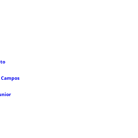
to
e Campos
unior