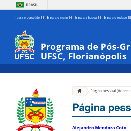
BRASIL
Ir para o conteúdo
1
Ir para o menu
2
Ir para a busca
3
Ir para o rodapé
4
Programa de Pós-Gr
UFSC, Florianópolis
Página pessoal (docente
Página pess
Alejandro Mendoza Coto