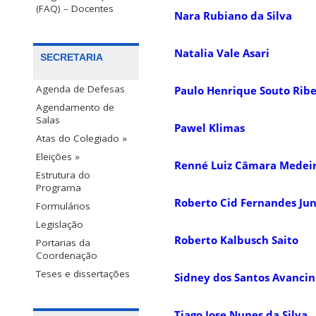
(FAQ) – Docentes
Nara Rubiano da Silva
Natalia Vale Asari
SECRETARIA
Agenda de Defesas
Paulo Henrique Souto Ribe
Agendamento de
Salas
Pawel Klimas
Atas do Colegiado »
Eleições »
Renné Luiz Câmara Medeir
Estrutura do
Programa
Roberto Cid Fernandes Jun
Formulários
Legislação
Roberto Kalbusch Saito
Portarias da
Coordenação
Teses e dissertações
Sidney dos Santos Avancin
Tiago Jose Nunes da Silva