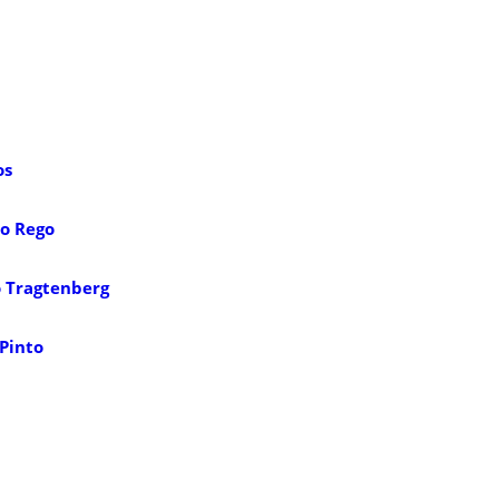
os
ho Rego
 Tragtenberg
Pinto